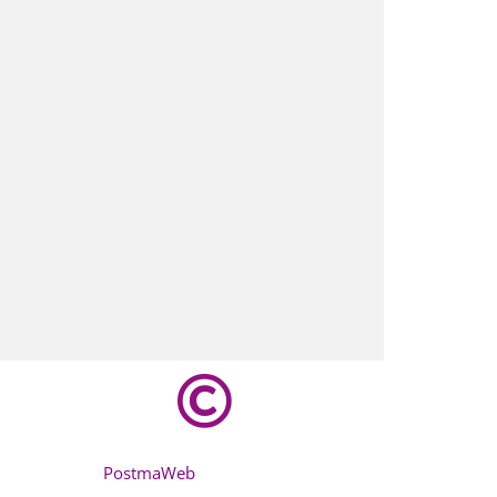
PostmaWeb
2016 – heden