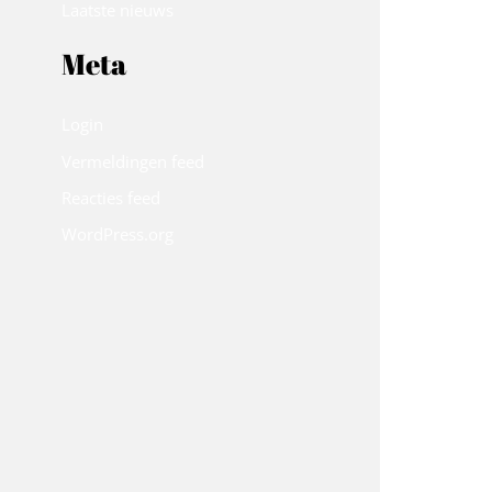
Laatste nieuws
Meta
Login
Vermeldingen feed
Reacties feed
WordPress.org