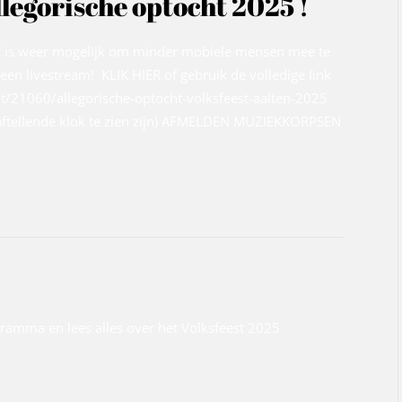
llegorische optocht 2025 !
et is weer mogelijk om minder mobiele mensen mee te
een livestream! KLIK HIER of gebruik de volledige link
nt/21060/allegorische-optocht-volksfeest-aalten-2025
n aftellende klok te zien zijn) AFMELDEN MUZIEKKORPSEN
gramma en lees alles over het Volksfeest 2025