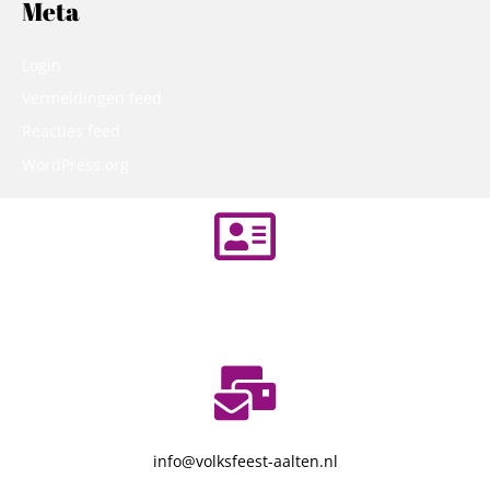
Meta
Login
Vermeldingen feed
Reacties feed
WordPress.org
Knibbelweide 55
7122 TE Aalten
info@volksfeest-aalten.nl