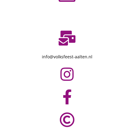
Knibbelweide 55
7122 TE Aalten
info@volksfeest-aalten.nl