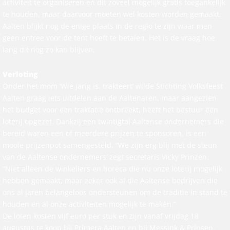
activiteit te organiseren en dit zoveel mogelijk gratis toegankelijk
te houden, maar daarvoor moeten wel kosten worden gemaakt.
Aalten blijkt nog de enige plaats in de regio te zijn waar men
geen entree voor de tent hoeft te betalen. Het is de vraag hoe
lang dit nog zo kan blijven.
Verloting
Onder het mom ‘Wie jarig is, trakteert’ wilde Stichting Volksfeest
Aalten graag iets uitdelen aan de Aaltenaren, maar aangezien
het budget voor een traktatie ontbreekt, heeft het bestuur een
loterij opgezet. Dankzij een twintigtal Aaltense ondernemers die
bereid waren een of meerdere prijzen te sponsoren, is een
mooie prijzenpot samengesteld. “We zijn erg blij met de steun
van de Aaltense ondernemers’ zegt secretaris Vicky Prinzen.
“Niet alleen de winkeliers en horeca die nu onze loterij mogelijk
hebben gemaakt, maar zeker ook al die Aaltense bedrijven die
ons al jaren belangeloos ondersteunen om de traditie in stand te
houden en al onze activiteiten mogelijk te maken.”
De loten kosten vijf euro per stuk en zijn vanaf vrijdag 18
augustus te koop bij Primera Aalten en bij Messink & Prinsen.