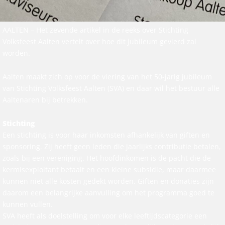
AALTEN – Het zevende artikel in de reeks over Stichting
Volksfeest Aalten vertelt over hoe dit jubileum gevierd zal
worden.
Aalten maakt zich op voor de viering van het 50-jarig jubileum
van Stichting Volksfeest Aalten (SVA) en daar wil het bestuur alle
Aaltenaren bij betrekken.
Stichting
Een stichting is voor haar inkomsten afhankelijk van giften en
sponsoring. Zij heeft geen leden die jaarlijks contributie betalen,
zoals bij een vereniging. Het hoofdinkomen is de pacht die de
kermisexploitant betaalt en een kleine subsidie, maar daarmee
kunnen niet alle kosten gedekt worden. Giften en donaties zijn
daarom een belangrijke aanvulling om het programma goed te
kunnen vullen.
SVA heeft als doelstelling om voor elke leeftijdscategorie een