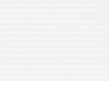
Mensen die een lot van de jarige stichting kopen, maken niet
alleen kans op een leuke prijs, ze steunen daarmee ook de
organisatie van de kinderspelen en optochten.
De hoofdprijs is een ballonvaart voor twee personen en de
tweede prijs een vakantiecadeaubon. “Er zijn in totaal 32 prijzen
en slechts 1.000 loten, dus de winkans is aanzienlijk” vult de
secretaris aan. De trekking zal op zaterdag 16 september vanaf
17.00 uur plaatsvinden in de tent op de Markt onder het
toeziend oog van een notaris. Eenieder die een lot heeft gekocht
wordt uitgenodigd bij de trekking op de Markt aanwezig te zijn
en kan een eventuele prijs dan direct in ontvangst nemen.
Alle informatie en de gehele prijzenpot zijn terug te vinden op
www.volksfeest-aalten.nl/loterij. Na de trekking zal hierop ook de
uitslag te vinden zijn. Mensen die geen lot willen kopen, maar de
stichting wel willen steunen kunnen via www.volksfeest-
aalten.nl/doneer een donatie doen.
Straten versieren
De Stichting ziet Sarah en daarom worden bewoners van de kern