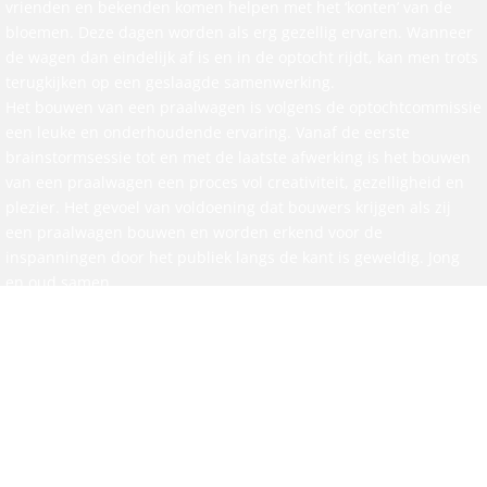
vrienden en bekenden komen helpen met het ‘konten’ van de
bloemen. Deze dagen worden als erg gezellig ervaren. Wanneer
de wagen dan eindelijk af is en in de optocht rijdt, kan men trots
terugkijken op een geslaagde samenwerking.
Het bouwen van een praalwagen is volgens de optochtcommissie
een leuke en onderhoudende ervaring. Vanaf de eerste
brainstormsessie tot en met de laatste afwerking is het bouwen
van een praalwagen een proces vol creativiteit, gezelligheid en
plezier. Het gevoel van voldoening dat bouwers krijgen als zij
een praalwagen bouwen en worden erkend voor de
inspanningen door het publiek langs de kant is geweldig. Jong
en oud samen.
De optocht is een onmisbaar onderdeel van het volksfeest. Het is
niet verplicht om een praalwagen te bouwen om mee te kunnen
doen. Een loopgroep is een leuk alternatief waarmee veel
mogelijk is. De optochtcommissie roept Aaltenaren op om de
uitdaging aan en de creativiteit te laten zien! Hout, metaal,
karton, met of zonder dahlia’s, alles is mogelijk. Mensen die
aarzelen over deelname aan de allegorische optocht kunnen
contact opnemen met de optochtcommissie door te mailen naar: