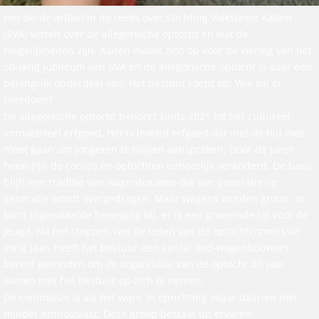
Het derde artikel in de reeks over Stichting Volksfeest Aalten
(SVA) vertelt over de allegorische optocht en wat de
mogelijkheden zijn. Aalten maakt zich op voor de viering van het
50-jarig jubileum van SVA en de allegorische optocht is daar een
belangrijk onderdeel van. Het bestuur roept op: Wie wil er
meedoen?
De allegorische optocht behoort sinds 2021 tot het cultureel
immaterieel erfgoed. Het is levend erfgoed dat met de tijd mee
moet gaan om jongeren te blijven aanspreken. Door de jaren
heen zijn de corso’s en optochten behoorlijk veranderd. De basis
blijft een traditie van wagenbouwen die van generatie op
generatie wordt overgedragen. Maar wagens worden groter, er
komt ingewikkelde beweging bij, er is een groeiende rol voor de
jeugd. Na het stoppen van de leden van de optochtcommissie
vorig jaar, heeft het bestuur een aantal oud-wagenbouwers
bereid gevonden om de organisatie van de optocht dit jaar
samen met het bestuur op zich te nemen.
De commissie is als het ware ‘in oprichting’ maar daarom niet
minder enthousiast. Deze groep bestaat uit ervaren